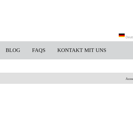
Deut
BLOG
FAQS
KONTAKT MIT UNS
Engli
Auss